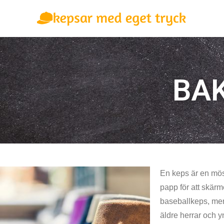
BA
En keps är en möss
papp för att skärm
baseballkeps, men
äldre herrar och y