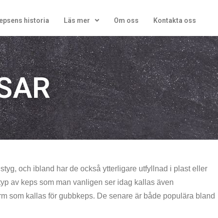
epsens historia
Läs mer
Om oss
Kontakta oss
SAR
yg, och ibland har de också ytterligare utfyllnad i plast eller
n typ av keps som man vanligen ser idag kallas även
rm som kallas för gubbkeps. De senare är både populära bland