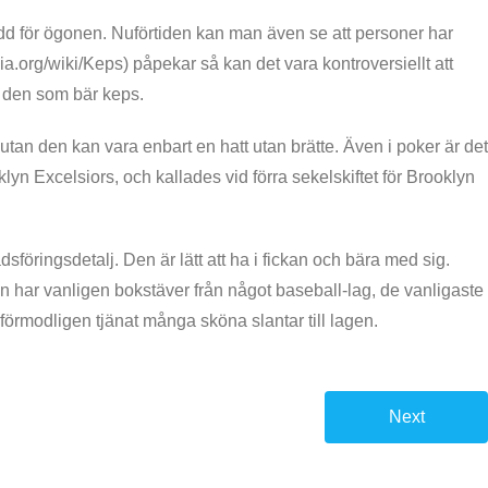
dd för ögonen. Nuförtiden kan man även se att personer har
dia.org/wiki/Keps) påpekar så kan det vara kontroversiellt att
å den som bär keps.
tan den kan vara enbart en hatt utan brätte. Även i poker är det
n Excelsiors, och kallades vid förra sekelskiftet för Brooklyn
sföringsdetalj. Den är lätt att ha i fickan och bära med sig.
n har vanligen bokstäver från något baseball-lag, de vanligaste
rmodligen tjänat många sköna slantar till lagen.
Next