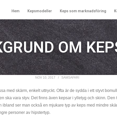
Hem
Kepsmodeller
Keps som marknadsföring
K
KGRUND OM KEP
NOV 10, 2017
SAMSAFARI
a med skärm, enkelt uttryckt. Ofta är de sydda i ett styvt bomullst
en ska vara styv. Det finns även kepsar i ylletyg och skinn. De
 ibland ser man också en mjukare typ av keps med mindre skä
ngre personer av hipstertyp.