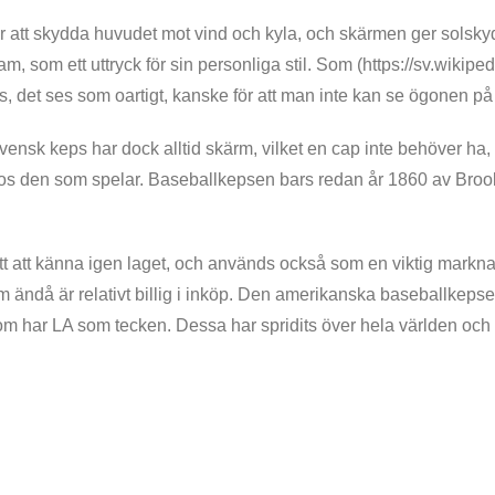
r att skydda huvudet mot vind och kyla, och skärmen ger solsky
m, som ett uttryck för sin personliga stil. Som (https://sv.wikipe
, det ses som oartigt, kanske för att man inte kan se ögonen p
nsk keps har dock alltid skärm, vilket en cap inte behöver ha, u
os den som spelar. Baseballkepsen bars redan år 1860 av Brookly
sätt att känna igen laget, och används också som en viktig marknad
m ändå är relativt billig i inköp. Den amerikanska baseballkepse
ar LA som tecken. Dessa har spridits över hela världen och fö