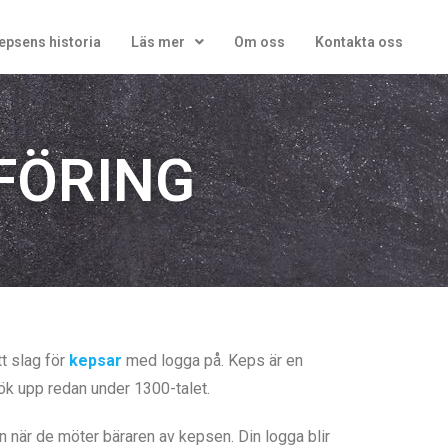
epsens historia
Läs mer
Om oss
Kontakta oss
FÖRING
t slag för
kepsar
med logga på. Keps är en
ök upp redan under 1300-talet.
en när de möter bäraren av kepsen. Din logga blir