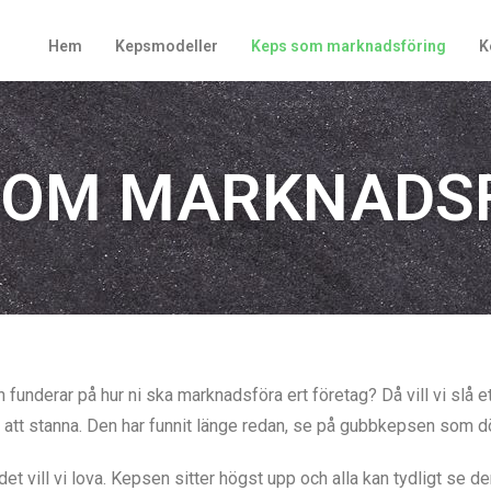
Hem
Kepsmodeller
Keps som marknadsföring
K
SOM MARKNADS
funderar på hur ni ska marknadsföra ert företag? Då vill vi slå et
att stanna. Den har funnit länge redan, se på gubbkepsen som d
t vill vi lova. Kepsen sitter högst upp och alla kan tydligt se d