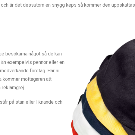
r och är det dessutom en snygg keps så kommer den uppskattas
l ge besökarna något så de kan
ut än exempelvis pennor eller en
er medverkande företag. Har ni
ra kommer mottagaren att
n reklamgrej.
står på stan eller liknande och