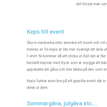
det första man se
Keps till event
Ska ni medverka eller anordna ett event och vil
minnas er. En keps är lite mer ovanligt att dela 
t-shirt. Ni kommer då att sticka ut ifall det är fl
beställt kepsar med tryck som är snygga att bä
uppskatta din gåva och inte tänka på den som e
Keps funkar även bra på ett guerilla event där ni 
delar ut dem.
Sommargåva, julgåva etc...